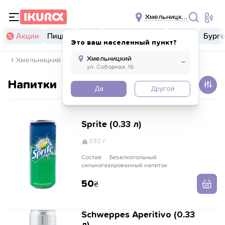
Хмельницкий
Акции
Пицца
Суши
Суши бургеры
Комбо
Бург
Это ваш населенный пункт?
Хмельницкий
Напитки
Да
Другой
Sprite (0.33 л)
330 г
Состав:
Безалкогольный
сильногазированный напиток
50
Schweppes Aperitivo (0.33