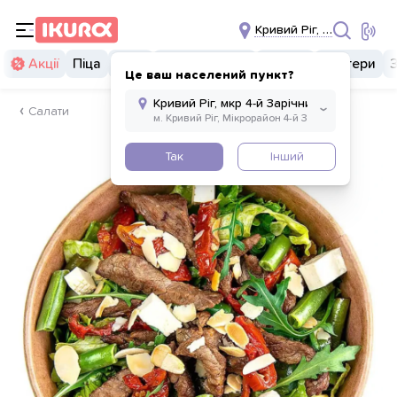
Кривий Ріг, мкр 4-й Зарі
Акції
Піца
Суші
Суші бургери
Комбо
Бургери
Це ваш населений пункт?
Салати
Так
Інший