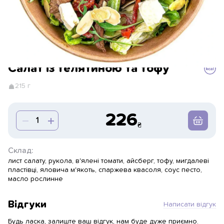
Салат із телятиною та тофу
215 г
226
Склад:
лист салату, рукола, в'ялені томати, айсберг, тофу, мигдалеві
пластівці, яловича м'якоть, спаржева квасоля, соус песто,
масло рослинне
Відгуки
Написати відгук
Будь ласка, залиште ваш відгук, нам буде дуже приємно.