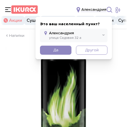
Александрия
Акции
Суши
Суши бургеры
Комбо
Закуски
Суп
Это ваш населенный пункт?
Напитки
Да
Другой