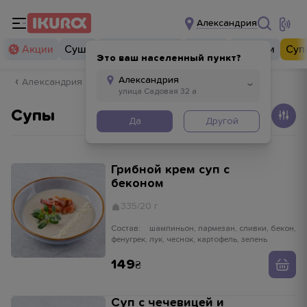
Александрия
Акции
Суши
Суши бургеры
Комбо
Закуски
Суп
Это ваш населенный пункт?
Александрия
Супы
Да
Другой
Грибной крем суп с
беконом
335/20 г
Состав:
шампиньон, пармезан, сливки, бекон,
фенугрек, лук, чеснок, картофель, зелень
149
Суп с чечевицей и