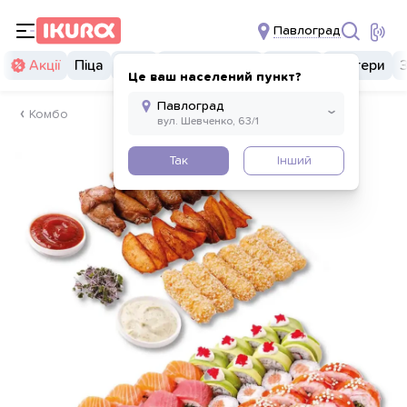
Павлоград
Акції
Піца
Суші
Суші бургери
Комбо
Бургери
Це ваш населений пункт?
Комбо
Так
Інший