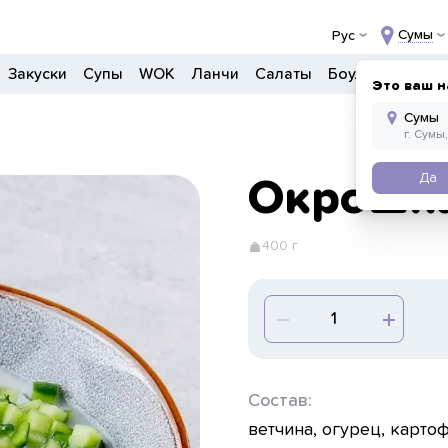
Сумы
Рус
Закуски
Супы
WOK
Ланчи
Салаты
Боулы
Детско
Это ваш н
Да
Окрошка
400 г
Состав:
ветчина, огурец, карто