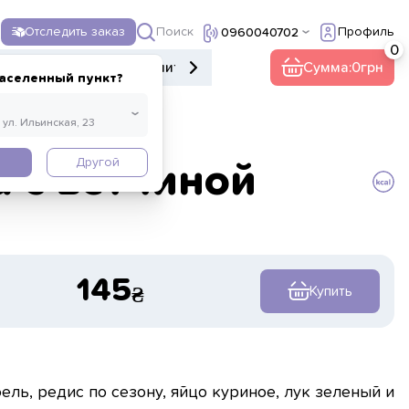
Поиск
Отследить заказ
Профиль
0960040702
е меню
Десерты
Напитки
Прочее
Сумма:
0
аселенный пункт?
Другой
 с ветчиной
145
Купить
фель, редис по сезону, яйцо куриное, лук зеленый и