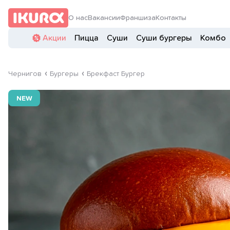
О нас
Вакансии
Франшиза
Контакты
Акции
Пицца
Суши
Суши бургеры
Комбо
Чернигов
Бургеры
Брекфаст Бургер
NEW