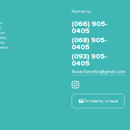
Контакты
(066) 905-
ы
K
0405
чи
аты
(068) 905-
лы
0405
итки
(093) 905-
0405
Ikurachernihiv@gmail.com
Оставить отзыв