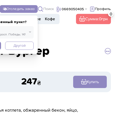
Поиск
Отследить заказ
Профиль
0669050405
ы
Напитки
Прочее
Кофе
Сумма:
0
ленный пункт?
Другой
т Бургер
247
Купить
я котлета, обжаренный бекон, яйцо,