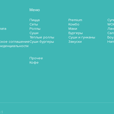
Меню
Пицца
Premium
Суп
Сеты
Комбо
WO
лата
Роллы
Маки
Лан
Суши
Бургеры
Сал
Тёплые роллы
Суши и гунканы
Боу
ское соглашение
Суши бургеры
Закуски
Нап
фиденциальности
Прочее
Кофе
-)