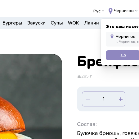
Чернигов
Рус
Бургеры
Закуски
Супы
WOK
Ланчи
Салаты
Боул
Это ваш насе
Да
Брекфас
285 г
Состав:
Булочка бриошь, говяжь