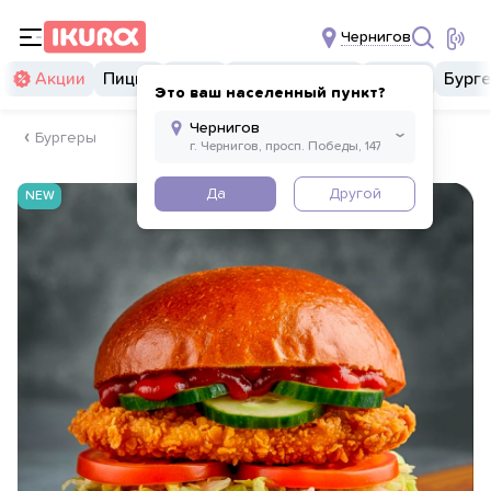
Чернигов
Акции
Пицца
Суши
Суши бургеры
Комбо
Бург
Это ваш населенный пункт?
Бургеры
Да
Другой
NEW