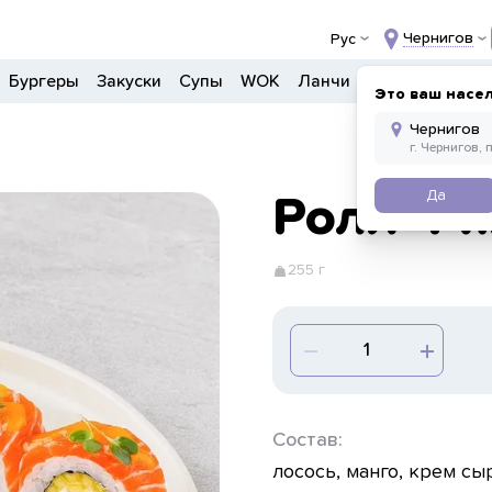
Чернигов
Рус
Бургеры
Закуски
Супы
WOK
Ланчи
Салаты
Боул
Это ваш насе
Да
Ролл Фи
255 г
Состав:
лосось, манго, крем сыр