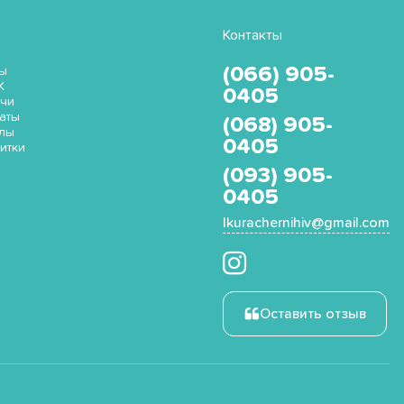
Контакты
(066) 905-
ы
K
0405
чи
аты
(068) 905-
лы
0405
итки
(093) 905-
0405
Ikurachernihiv@gmail.com
Оставить отзыв