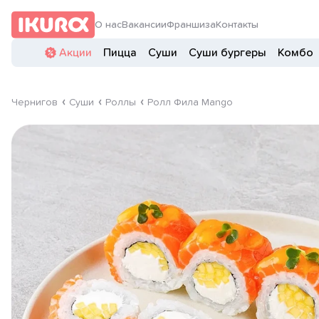
О нас
Вакансии
Франшиза
Контакты
Акции
Пицца
Суши
Суши бургеры
Комбо
Чернигов
Суши
Роллы
Ролл Фила Mango