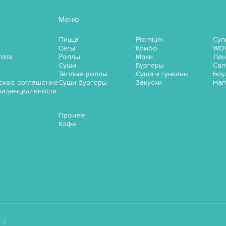
Меню
Пицца
Premium
Суп
Сеты
Комбо
WO
лата
Роллы
Маки
Лан
Суши
Бургеры
Сал
Тёплые роллы
Суши и гунканы
Боу
ское соглашение
Суши бургеры
Закуски
Нап
фиденциальности
Прочее
Кофе
-)