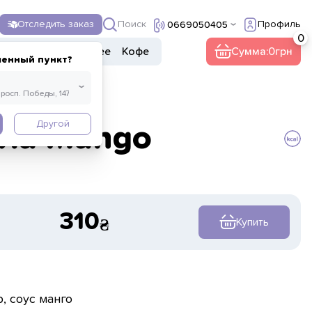
Поиск
Отследить заказ
Профиль
0669050405
ы
Напитки
Прочее
Кофе
Сумма:
0
ленный пункт?
Другой
ла Mango
310
Купить
, соус манго