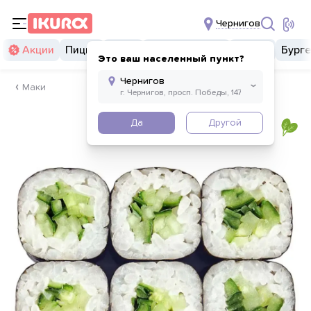
Чернигов
Акции
Пицца
Суши
Суши бургеры
Комбо
Бург
Это ваш населенный пункт?
Маки
Да
Другой