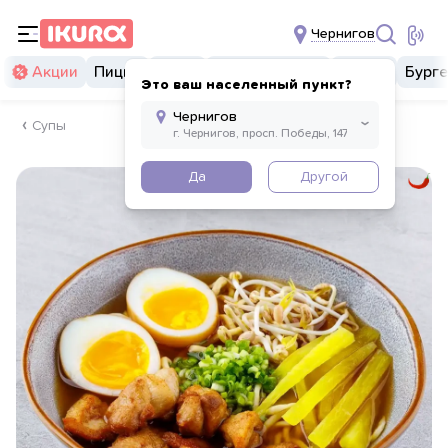
Чернигов
Акции
Пицца
Суши
Суши бургеры
Комбо
Бург
Это ваш населенный пункт?
Супы
Да
Другой