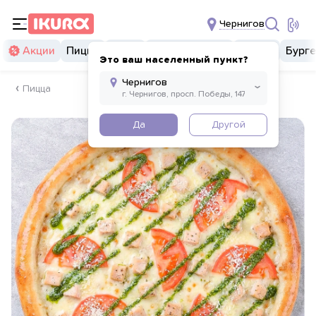
Чернигов
Акции
Пицца
Суши
Суши бургеры
Комбо
Бург
Это ваш населенный пункт?
Пицца
Да
Другой