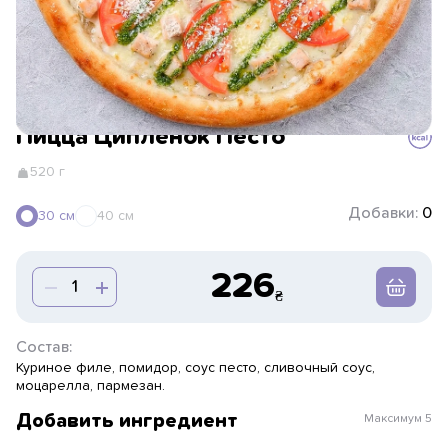
Пицца Ципленок Песто
520 г
Добавки:
0
30 см
40 см
226
Состав:
Куриное филе, помидор, соус песто, сливочный соус,
моцарелла, пармезан.
Добавить ингредиент
Максимум
5