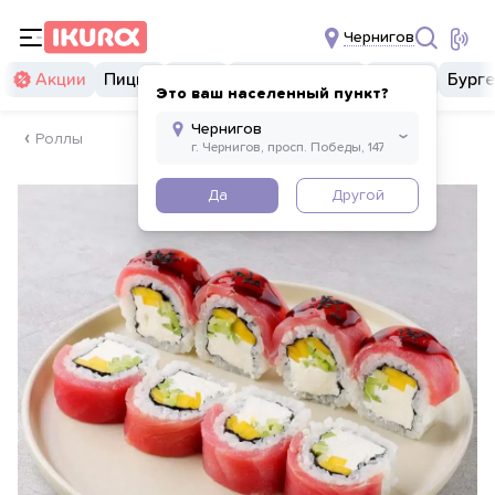
Чернигов
Акции
Пицца
Суши
Суши бургеры
Комбо
Бург
Это ваш населенный пункт?
Роллы
Да
Другой