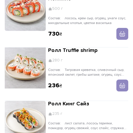
500 г
Состав:
лосось, крем сыр, огурец, унаги соус,
миндальные хлопья, цветки василька
730
Ролл Truffle shrimp
280 г
Состав:
Тигровая креветка, сливочный сыр,
японский омлет, грибы шитаке, огурец, соус
трюфельный, зеленый лук
236
Ролл Кинг Сайз
235 г
Состав:
лист салата, лосось терияки,
помидор, огурец свежий, соус спайс, стружка