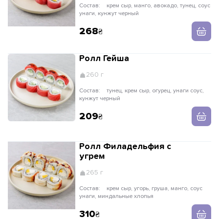
Состав:
крем сыр, манго, авокадо, тунец, соус
унаги, кунжут черный
268
Ролл Гейша
260 г
Состав:
тунец, крем сыр, огурец, унаги соус,
кунжут черный
209
Ролл Филадельфия с
угрем
265 г
Состав:
крем сыр, угорь, груша, манго, соус
унаги, миндальные хлопья
310