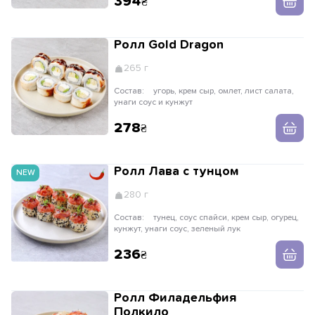
394
Ролл Gold Dragon
265 г
Состав:
угорь, крем сыр, омлет, лист салата,
унаги соус и кунжут
278
Ролл Лава с тунцом
NEW
280 г
Состав:
тунец, соус спайси, крем сыр, огурец,
кунжут, унаги соус, зеленый лук
236
Ролл Филадельфия
Полкило