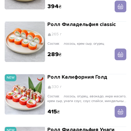
394
Ролл Филадельфия classic
265 г
Состав:
лосось, крем сыр, огурец
289
Ролл Калифорния Голд
NEW
330 г
Состав:
лосось, огурец, авокадо, икра масаго,
крем сыр, унаги соус, соус спайси, миндальные
хлопья
415
Ролл Филадельфия Унаги
NEW