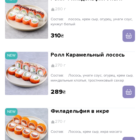
280 г
Состав:
лосось, крем сыр, огурец, унаги соус,
кунжут белый
310
Ролл Карамельный лосось
NEW
270 г
Состав:
Лосось, унаги соус, огурец, крем сыр,
миндальные хлопья, тростниковый сахар
289
Филадельфия в икре
NEW
270 г
Состав:
Лосось, крем сыр, икра масаго