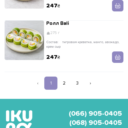
тунца
247
Ролл Bali
275 г
Состав:
тигровая креветка, манго, авокадо,
крем сыр
247
‹
1
2
3
›
(066) 905-0405
(068) 905-0405