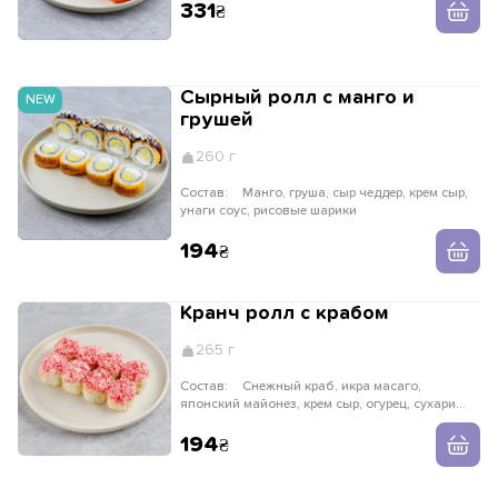
331
Сырный ролл с манго и
NEW
грушей
260 г
Состав:
Манго, груша, сыр чеддер, крем сыр,
унаги соус, рисовые шарики
194
Кранч ролл с крабом
265 г
Состав:
Снежный краб, икра масаго,
японский майонез, крем сыр, огурец, сухари
панко
194