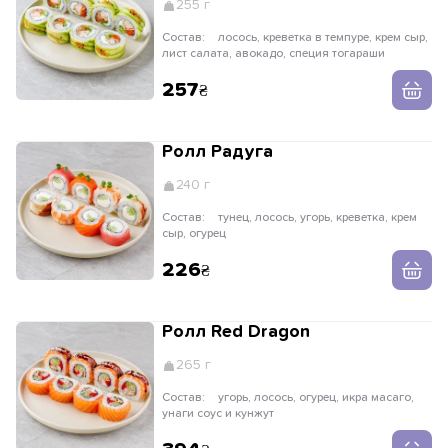
255 г
Состав:
лосось, креветка в темпуре, крем сыр,
лист салата, авокадо, специя тогараши
257
Ролл Радуга
240 г
Состав:
тунец, лосось, угорь, креветка, крем
сыр, огурец
226
Ролл Red Dragon
265 г
Состав:
угорь, лосось, огурец, икра масаго,
унаги соус и кунжут