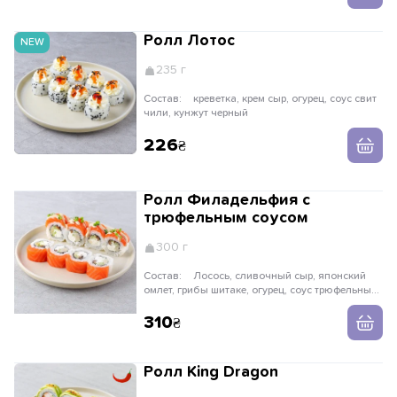
Ролл Лотос
NEW
235 г
Состав:
креветка, крем сыр, огурец, соус свит
чили, кунжут черный
226
Ролл Филадельфия с
трюфельным соусом
300 г
Состав:
Лосось, сливочный сыр, японский
омлет, грибы шитаке, огурец, соус трюфельный,
зеленый лук
310
Ролл King Dragon