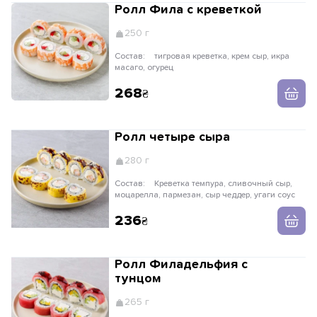
Ролл Фила с креветкой
250 г
Состав:
тигровая креветка, крем сыр, икра
масаго, огурец
268
Ролл четыре сыра
280 г
Состав:
Креветка темпура, сливочный сыр,
моцарелла, пармезан, сыр чеддер, угаги соус
236
Ролл Филадельфия с
тунцом
265 г