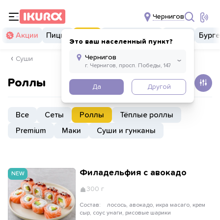
Чернигов
Акции
Пицца
Суши
Суши бургеры
Комбо
Бург
Это ваш населенный пункт?
Суши
Роллы
Да
Другой
Все
Сеты
Роллы
Тёплые роллы
Premium
Маки
Суши и гунканы
Филадельфия с авокадо
NEW
300 г
Состав:
лосось, авокадо, икра масаго, крем
сыр, соус унаги, рисовые шарики