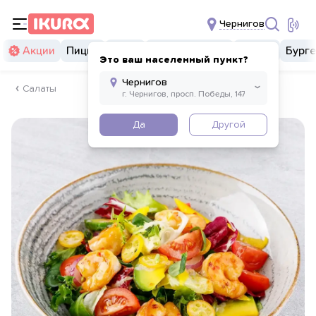
Чернигов
Акции
Пицца
Суши
Суши бургеры
Комбо
Бург
Это ваш населенный пункт?
Салаты
Да
Другой