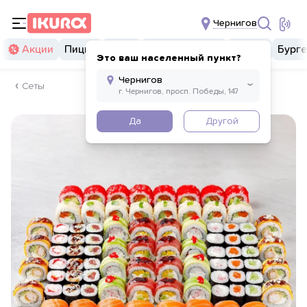
Чернигов
Акции
Пицца
Суши
Суши бургеры
Комбо
Бург
Это ваш населенный пункт?
Сеты
Да
Другой