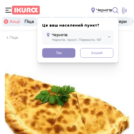
Чернігів
Акції
Піца
Суші
Суші бургери
Комбо
Бургери
Це ваш населений пункт?
Піца
Так
Інший