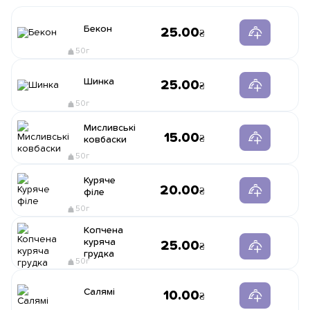
Бекон
25.00
50г
Шинка
25.00
50г
Мисливські
15.00
ковбаски
50г
Куряче
20.00
філе
50г
Копчена
куряча
25.00
грудка
50г
Салямі
10.00