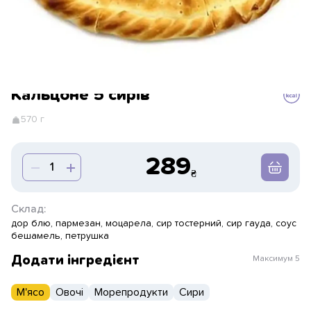
Кальцоне 5 сирів
570 г
289
Склад:
дор блю, пармезан, моцарела, сир тостерний, сир гауда, соус
бешамель, петрушка
Додати інгредієнт
Максимум
5
М'ясо
Овочі
Морепродукти
Сири