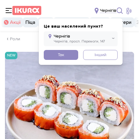
Чернігів
Акції
Піца
Суші
Суші бургери
Комбо
Бургери
Це ваш населений пункт?
Роли
Так
Інший
NEW