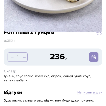
Рол Лава з тунцем
280 г
236
Склад:
тунець, соус спайсі, крем сир, огірок, кунжут, унагі соус,
зелена цибуля
Відгуки
Написати відгук
Будь ласка, залиште ваш відгук, нам буде дуже приємно.