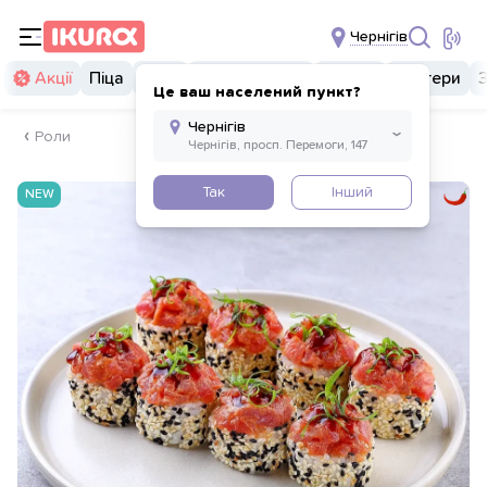
Чернігів
Акції
Піца
Суші
Суші бургери
Комбо
Бургери
Це ваш населений пункт?
Роли
Так
Інший
NEW