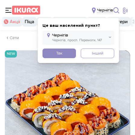
Чернігів
Акції
Піца
Суші
Суші бургери
Комбо
Бургери
Це ваш населений пункт?
Сети
Так
Інший
NEW