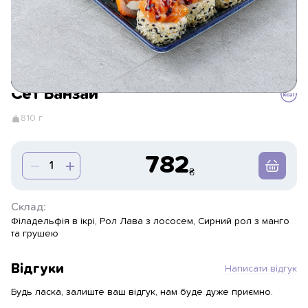
Сет Банзай
810 г
782
Склад:
Філадельфія в ікрі, Рол Лава з лососем, Сирний рол з манго
та грушею
Відгуки
Написати відгук
Будь ласка, залиште ваш відгук, нам буде дуже приємно.