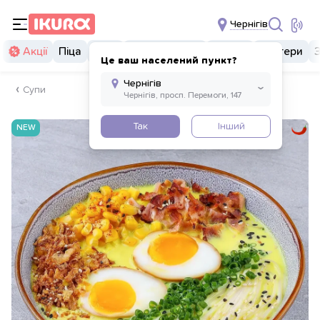
Чернігів
Акції
Піца
Суші
Суші бургери
Комбо
Бургери
Це ваш населений пункт?
Супи
Так
Інший
NEW