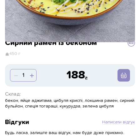
Сирний рамен із беконом
450 г
188
Склад:
бекон, яйце аджитама, цибуля криспі, локшина рамен, сирний
бульйон, спеція тогараші, кукурудза, зелена цибуля
Відгуки
Написати відгук
Будь ласка, залиште ваш відгук, нам буде дуже приємно.