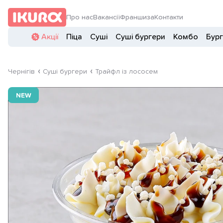
Про нас
Вакансії
Франшиза
Контакти
Акції
Піца
Суші
Суші бургери
Комбо
Бур
Чернігів
Суші бургери
Трайфл із лососем
NEW