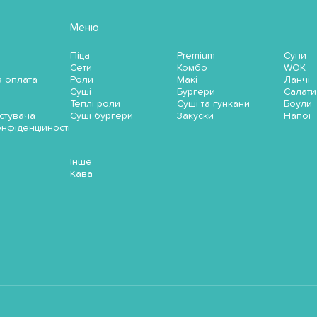
Меню
Піца
Premium
Супи
Сети
Комбо
WOK
а оплата
Роли
Макі
Ланчі
Суші
Бургери
Салати
Теплі роли
Суші та гункани
Боули
стувача
Суші бургери
Закуски
Напої
онфіденційності
Інше
Кава