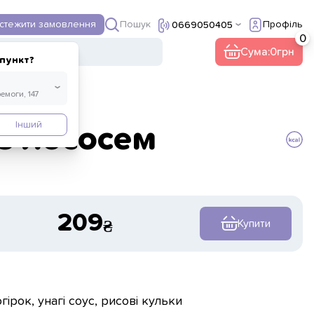
Пошук
дстежити замовлення
Профіль
0669050405
ї
Інше
Кава
Сума:
0
пункт?
Інший
з лососем
209
Купити
гірок, унагі соус, рисові кульки