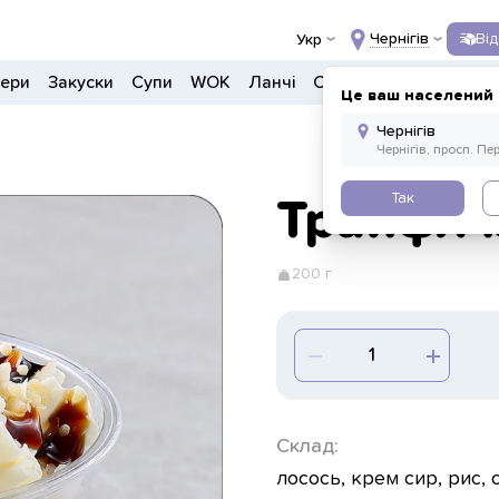
Чернігів
Ві
Укр
гери
Закуски
Супи
WOK
Ланчі
Салати
Боули
Напо
Це ваш населений 
Так
Трайфл і
200 г
Склад:
лосось, крем сир, рис, о