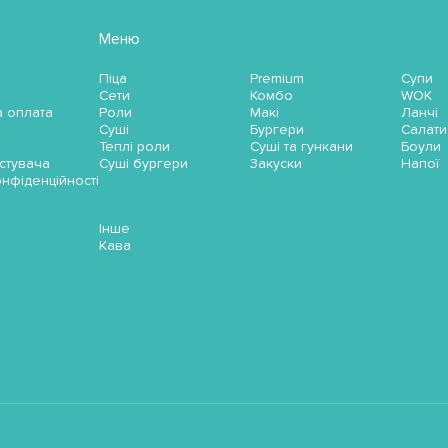
Меню
Піца
Premium
Супи
Сети
Комбо
WOK
а оплата
Роли
Макі
Ланчі
Суші
Бургери
Салати
Теплі роли
Суші та гункани
Боули
стувача
Суші бургери
Закуски
Напої
онфіденційності
Інше
Кава