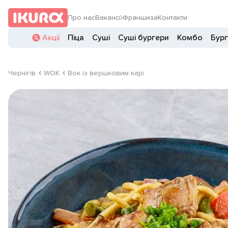
Про нас
Вакансії
Франшиза
Контакти
Акції
Піца
Суші
Суші бургери
Комбо
Бур
Чернігів
WOK
Вок із вершковим карі