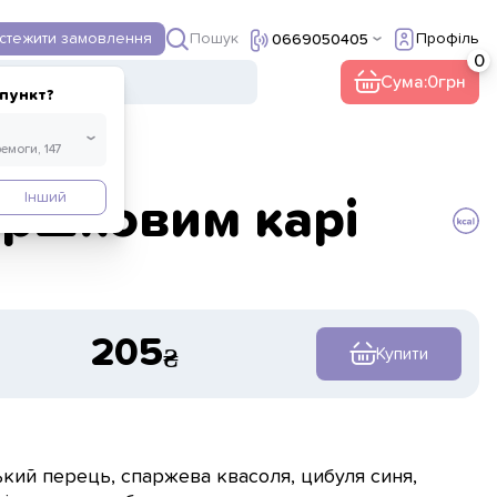
Пошук
дстежити замовлення
Профіль
0669050405
ї
Інше
Кава
Сума:
0
пункт?
Інший
ершковим карі
205
Купити
ький перець, спаржева квасоля, цибуля синя,