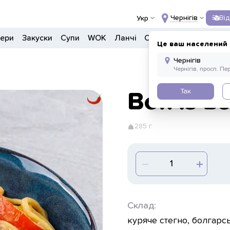
Чернігів
Ві
Укр
гери
Закуски
Супи
WOK
Ланчі
Салати
Боули
Напо
Це ваш населений 
Так
Вок із в
285 г
Склад:
куряче стегно, болгарс