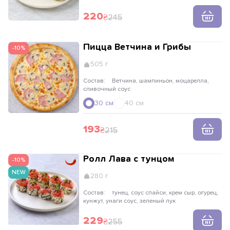
сухари
220
245
Пицца Ветчина и Грибы
-10%
505 г
Состав:
Ветчина, шампиньон, моцарелла,
сливочный соус
30 см
40 см
193
215
Ролл Лава с тунцом
-10%
NEW
280 г
Состав:
тунец, соус спайси, крем сыр, огурец,
кунжут, унаги соус, зеленый лук
229
255