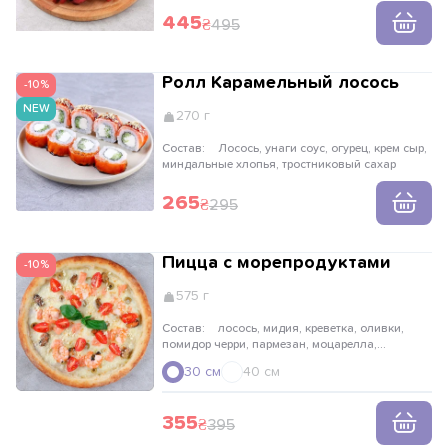
фри, чесночные гренки, лаваш фри, соус
чесночный
445
495
Ролл Карамельный лосось
-10%
NEW
270 г
Состав:
Лосось, унаги соус, огурец, крем сыр,
миндальные хлопья, тростниковый сахар
265
295
Пицца с морепродуктами
-10%
575 г
Состав:
лосось, мидия, креветка, оливки,
помидор черри, пармезан, моцарелла,
сливочный соус, базилик
30 см
40 см
355
395