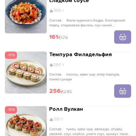
сладком соусе
300 г
Состав:
Филе куриного бедра, болгарский
перец, спаржевая фасоль, лук синий,
шампиньон, рис паровой, соус кисло-сладкий,
лук криспи, имбирь, чеснок
161
179
Темпура Филадельфия
-10%
260 г
Состав:
лосось, крем сыр, кляр темпура,
панко сухари
256
285
Ролл Вулкан
-10%
310 г
Состав:
тунец, крем сыр, авокадо, огурец
свежий, соус спайси, унаги соус, кунжут, панко