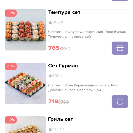
Темпура сет
-10%
905 г
Состав:
Темпура Филадельфия, Ролл Вулкан,
Темпура ролл с креветкой
765
850
Сет Гурман
-10%
850 г
Состав:
Ролл Карамельный лосось, Ролл
Дабл Кинг, Ролл Лава с тунцом
719
799
Гриль сет
-10%
1330 г