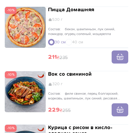
Пицца Домашняя
-10%
530 г
Состав:
бекон, шампиньон, лук синий,
помидор, огурец соленый, моцарелла
30 см
40 см
211
235
Вок со свининой
-10%
320 г
Состав:
филе свиное, перец болгарский,
морковь, шампиньон, лук синий, рисовая
лапша, имбирь, чеснок, кунжут
229
255
Курица с рисом в кисло-
-10%