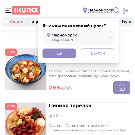
Черноморск
Акции
Пицца
Суши
Суши бургеры
Комбо
Бург
Это ваш населенный пункт?
Фунчоза с креветкой
-10%
Да
Другой
320 г
Состав:
креветка тигровая, перец болгарский,
гриб древесный, морковь, лук марс, соус
терияки, соус свит чили, лапша фунчоза, лук
зеленый, кунжут
265
295
Пивная тарелка
-10%
810 г
Состав:
Острые крылышки кимчи,
шампиньоны в панировке, охотничьи колбаски