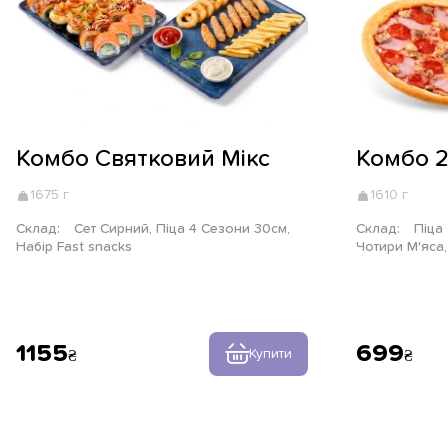
Комбо Святковий Мікс
Комбо 2
1675 г
1610 г
Склад:
Сет Сирний, Піца 4 Сезони 30см,
Склад:
Піца Трюфельний жюльєн, Піца
Набір Fast snacks
Чотири М'яса,
1155
699
Купити