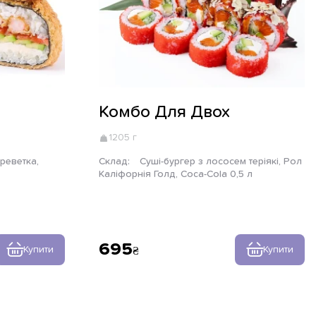
Комбо Для Двох
1205 г
Склад:
Суші-бургер з лососем теріякі, Рол
Каліфорнія Голд, Coca-Cola 0,5 л
695
Купити
Купити