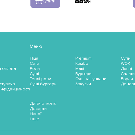
889
Купити
Меню
Піца
Premium
Супи
Сети
Комбо
WOK
а оплата
Роли
Макі
Ланчі
Суші
Бургери
Салати
Теплі роли
Суші та гункани
Боули
стувача
Суші бургери
Закуски
Донер
онфіденційності
Дитяче меню
Десерти
Напої
Інше