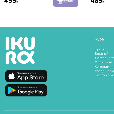
455
485
Купити
Ікура
Про нас
Вакансії
Доставка т
Франшиза
Контакти
Угода кори
Політика к