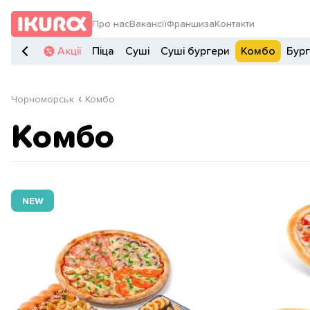
Про нас
Вакансії
Франшиза
Контакти
Акції
Піца
Суші
Суші бургери
Комбо
Бур
Чорноморськ
Комбо
Комбо
NEW