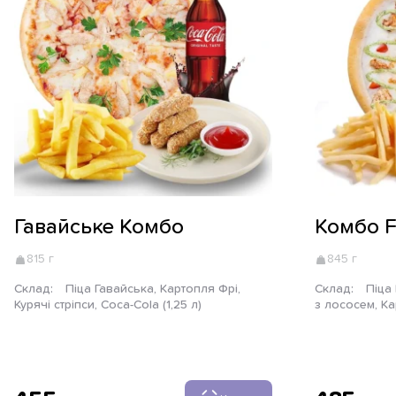
Гавайське Комбо
Комбо F
815 г
845 г
Склад:
Піца Гавайська, Картопля Фрі,
Склад:
Піца Курча Песто, Рол Каліфорнія
Курячі стріпси, Coca-Cola (1,25 л)
з лососем, К