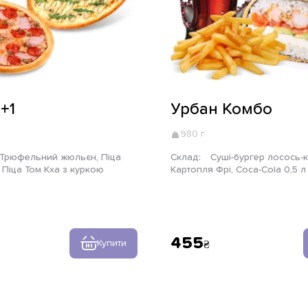
+1
Урбан Комбо
980 г
Склад:
Суші-бургер лосось-креветка,
 Піца Том Кха з куркою
Картопля Фрі, Coca-Cola 0,5 л
455
Купити