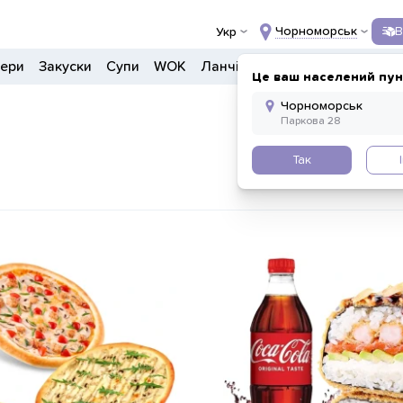
Чорноморськ
В
Укр
гери
Закуски
Супи
WOK
Ланчі
Салати
Боули
Дон
Це ваш населений пун
Так