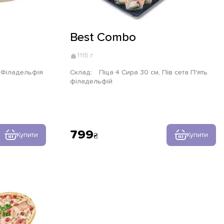
Best Combo
1115 г
Склад:
Піца 4 Сира 30 см, Пів сета П'ять
філадельфій
799
Купити
Купити