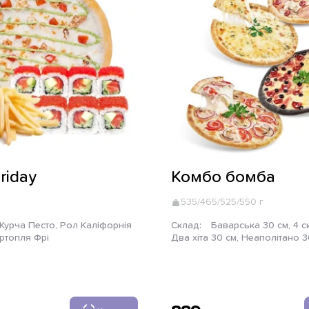
riday
Комбо бомба
535/465/525/550 г
Склад:
Баварська 30 см, 4 сири 30 см,
артопля Фрі
Два хіта 30 см, Неаполіта