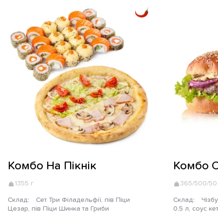
Комбо На Пікнік
Комбо 
1355 г
365/500/50
Склад:
Сет Три Філадельфії, пів Піци
Склад:
Чізбургер, картопля фрі, Coca-cola
Цезар, пів Піци Шинка та Гриби
0.5 л, соус ке