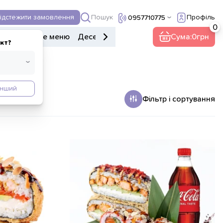
Пошук
ідстежити замовлення
Профіль
0957710775
ери
Дитяче меню
Десерти
Напої
Інше
Сума:
0
кт?
Інший
Фільтр і сортування