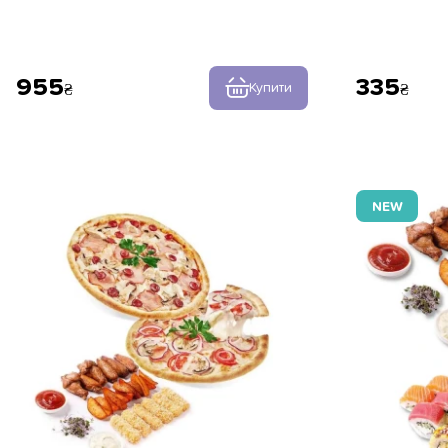
955
335
Купити
NEW