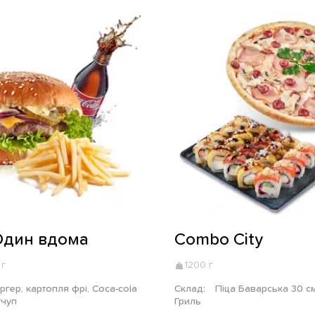
Один вдома
Combo City
 г
1200 г
Склад:
Піца Баварська 30 см, Пів сета
тчуп
Гриль