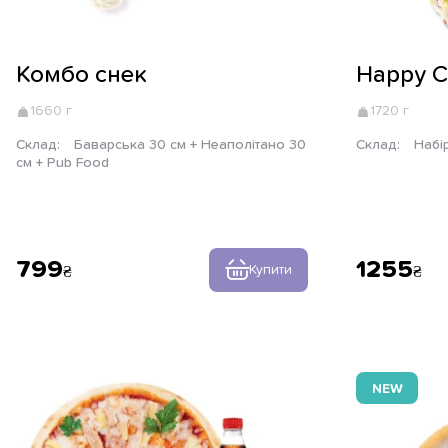
Комбо снек
Happy 
1660 г
1720 г
Склад:
Баварська 30 см + Неаполітано 30
Склад:
Набі
см + Pub Food
799
1255
Купити
NEW