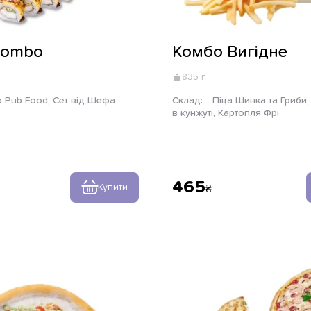
Combo
Комбо Вигідне
835 г
р Pub Food, Сет від Шефа
Склад:
Піца Шинка та Гриби, Філадельфія
в кунжуті, Картопля Фрі
465
Купити