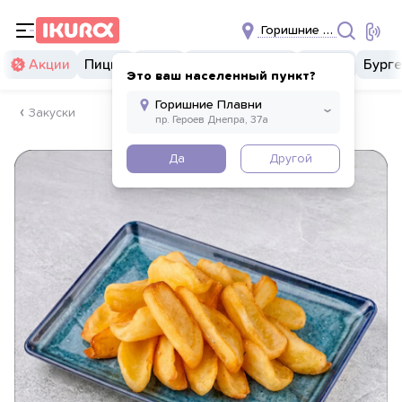
Горишние Плавни
Акции
Пицца
Суши
Суши бургеры
Комбо
Бург
Это ваш населенный пункт?
Закуски
Да
Другой