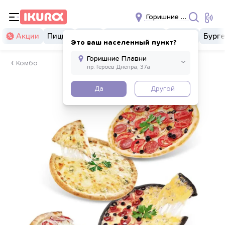
Горишние Плавни
Акции
Пицца
Суши
Суши бургеры
Комбо
Бург
Это ваш населенный пункт?
Комбо
Да
Другой