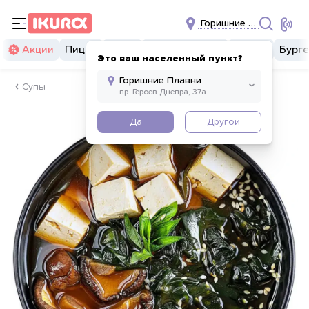
Горишние Плавни
Акции
Пицца
Суши
Суши бургеры
Комбо
Бург
Это ваш населенный пункт?
Супы
Да
Другой