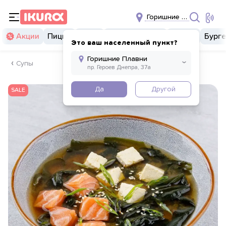
Горишние Плавни
Акции
Пицца
Суши
Суши бургеры
Комбо
Бург
Это ваш населенный пункт?
Супы
Да
Другой
SALE