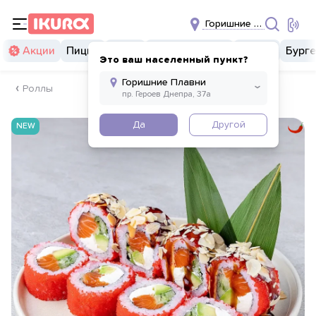
Горишние Плавни
Акции
Пицца
Суши
Суши бургеры
Комбо
Бург
Это ваш населенный пункт?
Роллы
Да
Другой
NEW