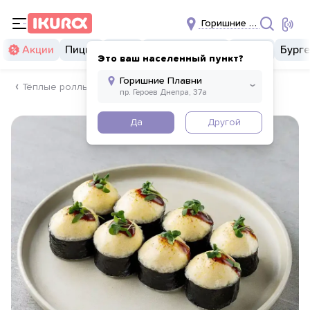
Горишние Плавни
Акции
Пицца
Суши
Суши бургеры
Комбо
Бург
Это ваш населенный пункт?
Тёплые роллы
Да
Другой