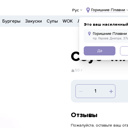
Горишние Плавни
Рус
Бургеры
Закуски
Супы
WOK
Ланчи
Салаты
Боул
Это ваш населенный
Да
Соус Чи
50 г
Отзывы
Пожалуйста, оставьте ваш отз