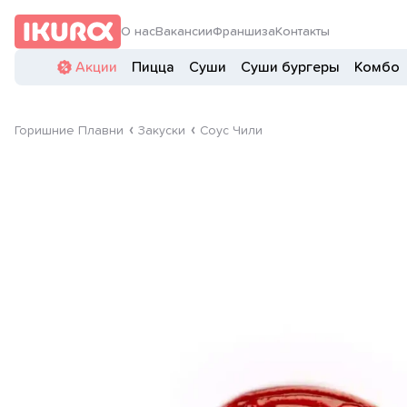
О нас
Вакансии
Франшиза
Контакты
Акции
Пицца
Суши
Суши бургеры
Комбо
Горишние Плавни
Закуски
Соус Чили