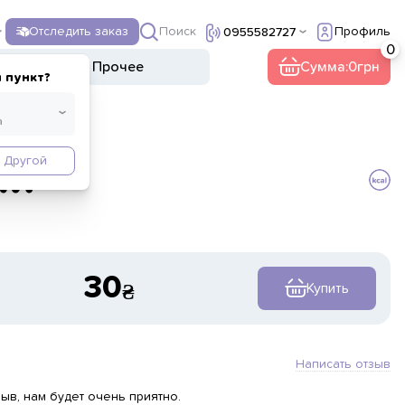
Поиск
Отследить заказ
Профиль
0955582727
ы
Напитки
Прочее
Сумма:
0
 пункт?
Другой
ли
30
Купить
Написать отзыв
ыв, нам будет очень приятно.