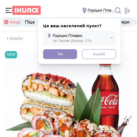
Горішні Плавні
Акції
Піца
Суші
Суші бургери
Комбо
Бургери
Це ваш населений пункт?
Комбо
Так
Інший
NEW