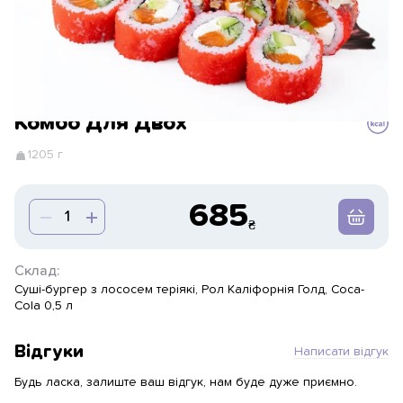
Комбо Для Двох
1205 г
685
Склад:
Суші-бургер з лососем теріякі, Рол Каліфорнія Голд, Coca-
Cola 0,5 л
Відгуки
Написати відгук
Будь ласка, залиште ваш відгук, нам буде дуже приємно.