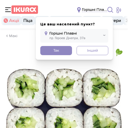
Горішні Плавні
Акції
Піца
Суші
Суші бургери
Комбо
Бургери
Це ваш населений пункт?
Макі
Так
Інший