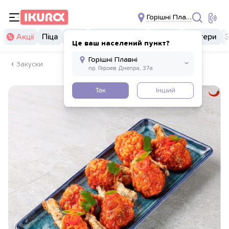
Горішні Плавні
Акції
Піца
Суші
Суші бургери
Комбо
Бургери
Це ваш населений пункт?
Закуски
Так
Інший