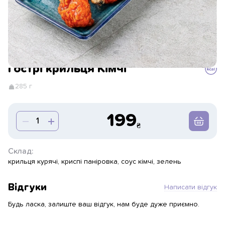
Гострі крильця Кімчі
285 г
199
Склад:
крильця курячі, криспі паніровка, соус кімчі, зелень
Відгуки
Написати відгук
Будь ласка, залиште ваш відгук, нам буде дуже приємно.