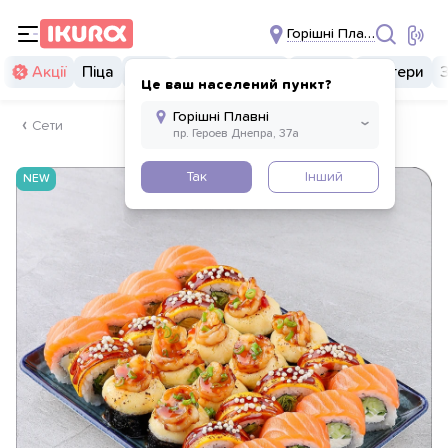
Горішні Плавні
Акції
Піца
Суші
Суші бургери
Комбо
Бургери
Це ваш населений пункт?
Сети
Так
Інший
NEW