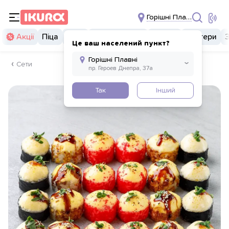
Горішні Плавні
Акції
Піца
Суші
Суші бургери
Комбо
Бургери
Це ваш населений пункт?
Сети
Так
Інший