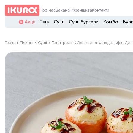
Про нас
Вакансії
Франшиза
Контакти
Акції
Піца
Суші
Суші бургери
Комбо
Бур
Горішні Плавні
Суші
Теплі роли
Запечена Філадельфія Де