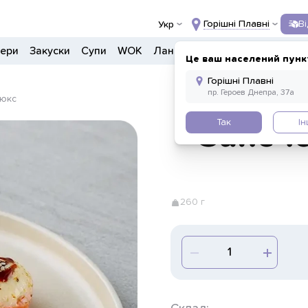
Горішні Плавні
В
Укр
гери
Закуски
Супи
WOK
Ланчі
Салати
Боули
Напо
Це ваш населений пунк
люкс
Так
І
Запече
260 г