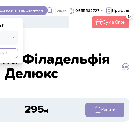
Пошук
ідстежити замовлення
Профіль
0955582727
ї
Інше
Сума:
0
т?
нший
на Філадельфія
Делюкс
295
Купити