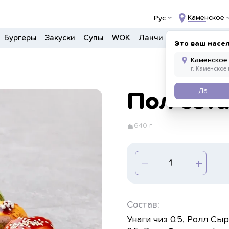
Каменское
Рус
Бургеры
Закуски
Супы
WOK
Ланчи
Салаты
Боул
Это ваш насе
Да
Пол сета
640 г
Состав:
Унаги чиз 0.5, Ролл Сы