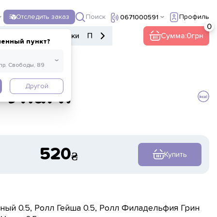
Поиск
Отследить заказ
Профиль
0671000591
ы
Донеры
Напитки
Прочее
Полуфабрикаты
Сумма:
0
Food m
ленный пункт?
Другой
 Унаги
520
Купить
рный 0.5, Ролл Гейша 0.5, Ролл Филадельфия Грин