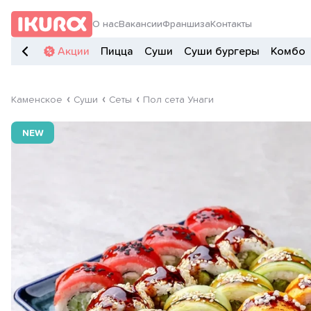
О нас
Вакансии
Франшиза
Контакты
Акции
Пицца
Суши
Суши бургеры
Комбо
Каменское
Суши
Сеты
Пол сета Унаги
NEW