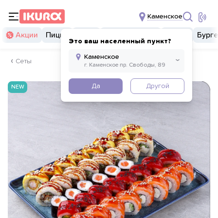
Каменское
Акции
Пицца
Суши
Суши бургеры
Комбо
Бург
Это ваш населенный пункт?
Сеты
Да
Другой
NEW