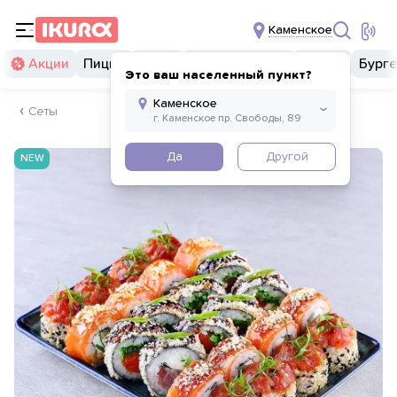
Каменское
Акции
Пицца
Суши
Суши бургеры
Комбо
Бург
Это ваш населенный пункт?
Сеты
Да
Другой
NEW