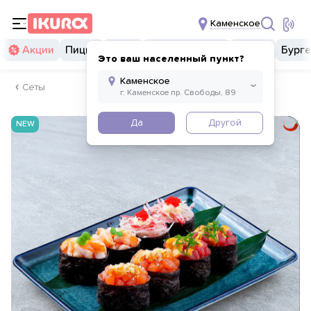
Каменское
Акции
Пицца
Суши
Суши бургеры
Комбо
Бург
Это ваш населенный пункт?
Сеты
Да
Другой
NEW