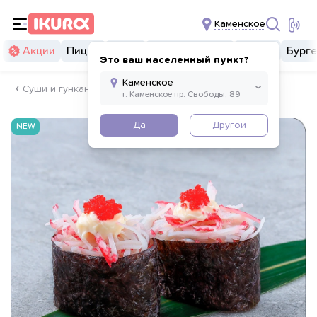
Каменское
Акции
Пицца
Суши
Суши бургеры
Комбо
Бург
Это ваш населенный пункт?
Суши и гунканы
Да
Другой
NEW