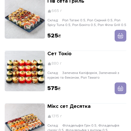
Пів сета Гриль
665 г
Склад:
Рол Татакі 0.5, Рол Сирний 0.5, Рол
Spicy Tuna 0.5, Рол Боніто 0.5, Рол Філа Grill 0.5
525
Сет Токіо
880 г
Склад:
Запечена Каліфорнія, Запечений з
куркою та беконом, Рол Тамаго
575
Мікс сет Десятка
1315 г
Склад:
Філадельфія Грін 0.5, Філадельфія
classic 0.5, Філадельфія з вугром 0.5,