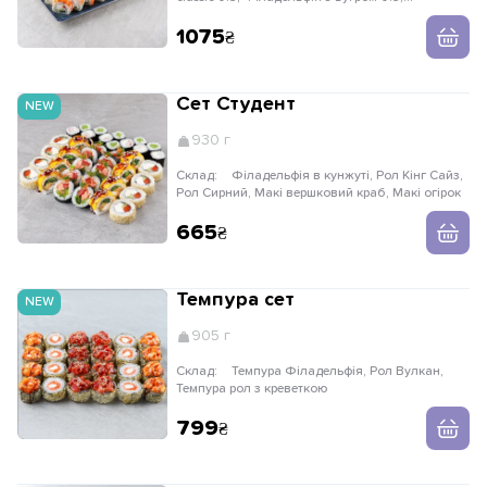
Філадельфія з тунцем 0.5, Філа з креветкою
0.5, Рол Татакі 0.5, Рол Сирний 0.5, Рол Spicy
1075
Tuna 0.5, Філа Grill 0.5, Рол Боніто 0.5
Сет Студент
NEW
930 г
Склад:
Філадельфія в кунжуті, Рол Кінг Сайз,
Рол Сирний, Макі вершковий краб, Макі огірок
665
Темпура сет
NEW
905 г
Склад:
Темпура Філадельфія, Рол Вулкан,
Темпура рол з креветкою
799