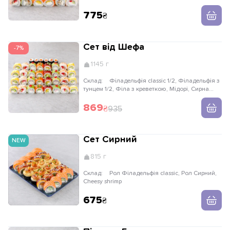
775
Сет від Шефа
-7%
1145 г
Склад:
Філадельфія classic 1/2, Філадельфія з
тунцем 1/2, Філа з креветкою, Мідорі, Сирна
Філадельфія, Макі вершковий лосось
869
935
Сет Сирний
NEW
815 г
Склад:
Рол Філадельфія classic, Рол Сирний,
Cheesy shrimp
675