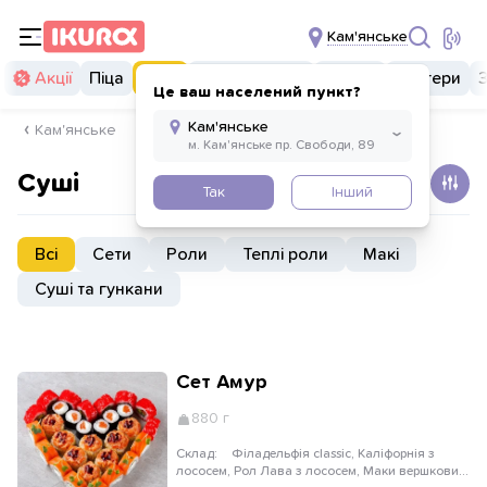
Кам'янське
Акції
Піца
Суші
Суші бургери
Комбо
Бургери
Це ваш населений пункт?
Кам'янське
Суші
Так
Інший
Всі
Сети
Роли
Теплі роли
Макі
Суші та гункани
Сет Амур
880 г
Склад:
Філадельфія classic, Каліфорнія з
лососем, Рол Лава з лососем, Маки вершковий