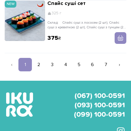
Спайс суші сет
NEW
325 г
Склад:
Спайс суші з лососем (2 шт), Спайс
суші з креветкою (2 шт), Спайс суші з тунцем (2
шт), Суші з крабом (2 шт)
375
‹
1
2
3
4
5
6
7
›
(067) 100-0591
(093) 100-0591
(099) 100-0591