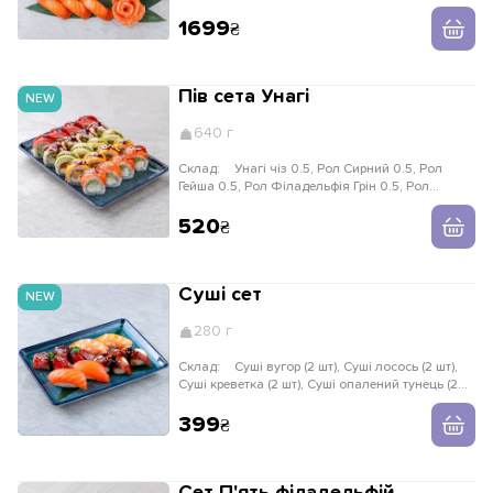
Лосось слабосолоний
1699
Пів сета Унагі
NEW
640 г
Склад:
Унагі чіз 0.5, Рол Сирний 0.5, Рол
Гейша 0.5, Рол Філадельфія Грін 0.5, Рол
Філадельфія Унагі 0.5
520
Суші сет
NEW
280 г
Склад:
Суші вугор (2 шт), Суші лосось (2 шт),
Суші креветка (2 шт), Суші опалений тунець (2
шт)
399