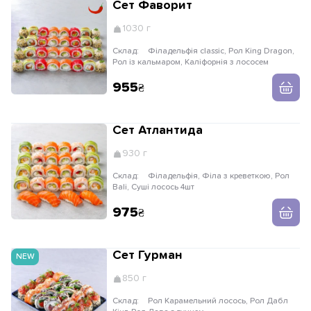
Сет Фаворит
1030 г
Склад:
Філадельфія classic, Рол King Dragon,
Рол із кальмаром, Каліфорнія з лососем
955
Сет Атлантида
930 г
Склад:
Філадельфія, Філа з креветкою, Рол
Bali, Суші лосось 4шт
975
Сет Гурман
NEW
850 г
Склад:
Рол Карамельний лосось, Рол Дабл