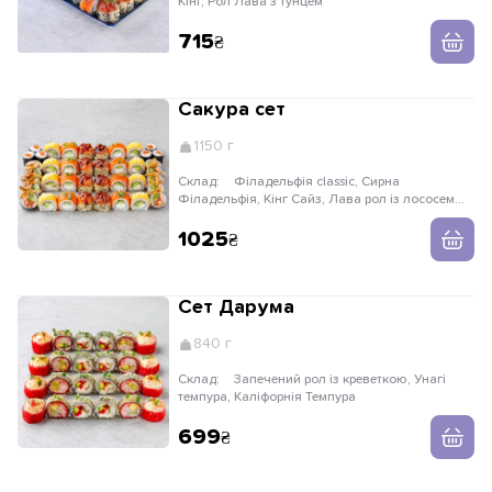
Кінг, Рол Лава з тунцем
715
Сакура сет
1150 г
Склад:
Філадельфія classic, Сирна
Філадельфія, Кінг Сайз, Лава рол із лососем
1/2, Лава рол із тунцем 1/2, Макі вершковий
лосось
1025
Сет Дарума
840 г
Склад:
Запечений рол із креветкою, Унагі
темпура, Каліфорнія Темпура
699