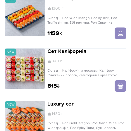
1300 г
Склад:
Рол Філа Mango, Рол Кунсей, Рол
Truffle shrimp, Ебі темпура, Рол Сяке чиз
1159
Сет Каліфорнія
NEW
940 г
Склад:
Каліфорнія з лососем, Каліфорнія
Смажений лосось, Каліфорнія з креветкою
темпура, Каліфорнія з тунцем та крабом
815
Luxury сет
NEW
1480 г
Склад:
Рол Gold Dragon, Рол Дабл Філа, Рол
Філадельфія, Рол Spicy Tuna, Суші лосось,