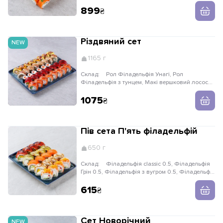
лосось
899
Різдвяний сет
NEW
1165 г
Склад:
Рол Філадельфія Унагі, Рол
Філадельфія з тунцем, Макі вершковий лосось,
Рол Унагі чіз, Рол Сирний з креветкою
1075
Пів сета П'ять філадельфій
650 г
Склад:
Філадельфія classic 0.5, Філадельфія
Грін 0.5, Філадельфія з вугром 0.5, Філадельфія
з тунцем 0.5, Філа з креветкою 0.5
615
Сет Новорічний
NEW