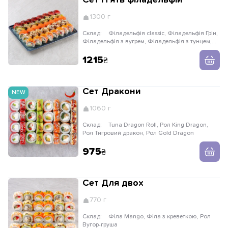
Сет П'ять філадельфій
1300 г
Склад:
Філадельфія classic, Філадельфія Грін,
Філадельфія з вугрем, Філадельфія з тунцем,
Філа з креветкою
1215
Сет Дракони
NEW
1060 г
Склад:
Tuna Dragon Roll, Рол King Dragon,
Рол Тигровий дракон, Рол Gold Dragon
975
Сет Для двох
770 г
Склад:
Філа Mango, Філа з креветкою, Рол
Вугор-груша