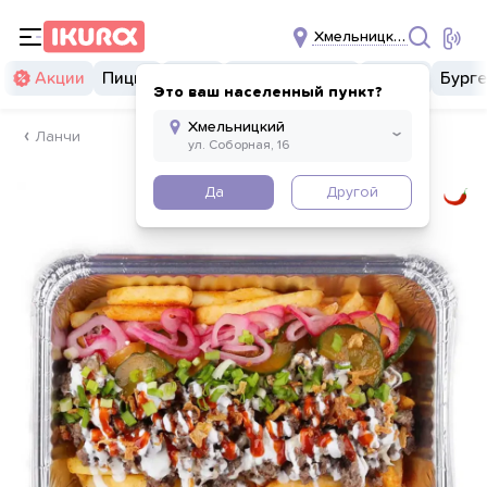
Хмельницкий
Акции
Пицца
Суши
Суши бургеры
Комбо
Бург
Это ваш населенный пункт?
Ланчи
Да
Другой