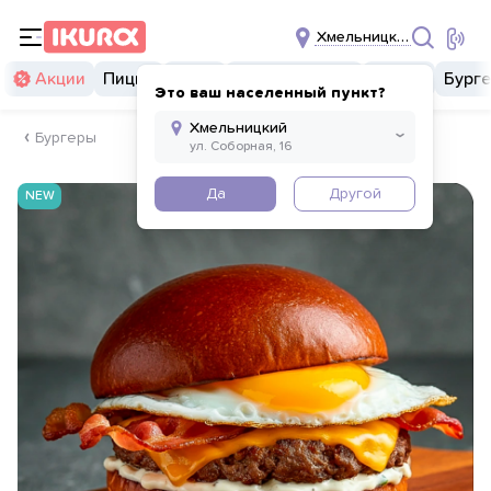
Хмельницкий
Акции
Пицца
Суши
Суши бургеры
Комбо
Бург
Это ваш населенный пункт?
Бургеры
Да
Другой
NEW