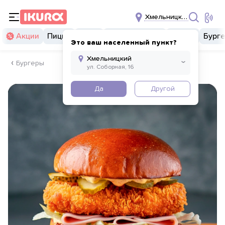
Хмельницкий
Акции
Пицца
Суши
Суши бургеры
Комбо
Бург
Это ваш населенный пункт?
Бургеры
Да
Другой