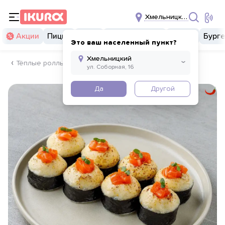
Хмельницкий
Акции
Пицца
Суши
Суши бургеры
Комбо
Бург
Это ваш населенный пункт?
Тёплые роллы
Да
Другой