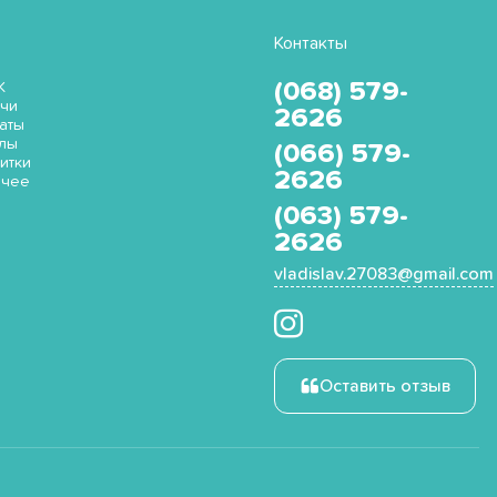
Контакты
(068) 579-
K
чи
2626
аты
лы
(066) 579-
итки
2626
очее
(063) 579-
2626
vladislav.27083@gmail.com
Оставить отзыв