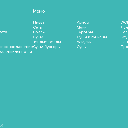
Меню
Пицца
Комбо
WO
Сеты
Маки
Лан
лата
Роллы
Бургеры
Сал
Суши
Суши и гунканы
Боу
Тёплые роллы
Закуски
Нап
ское соглашение
Суши бургеры
Супы
Пр
фиденциальности
-)