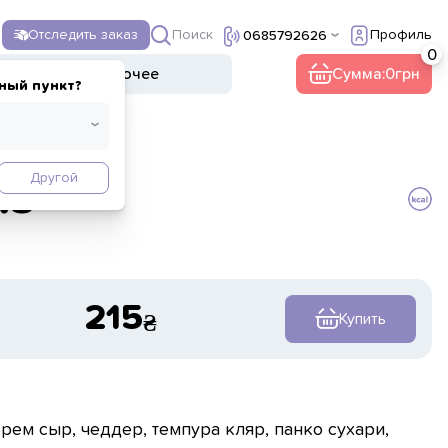
Поиск
Отследить заказ
Профиль
0685792626
ы
Напитки
Прочее
Сумма:
0
ный пункт?
Другой
из
215
Купить
крем сыр, чеддер, темпура кляр, панко сухари,