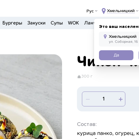
Хмельницкий
Рус
Бургеры
Закуски
Супы
WOK
Ланчи
Салаты
Боул
Это ваш населен
Да
Чикен ч
300 г
Состав:
курица панко, огурец, 