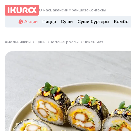
О нас
Вакансии
Франшиза
Контакты
Акции
Пицца
Суши
Суши бургеры
Комбо
Хмельницкий
Суши
Тёплые роллы
Чикен чиз