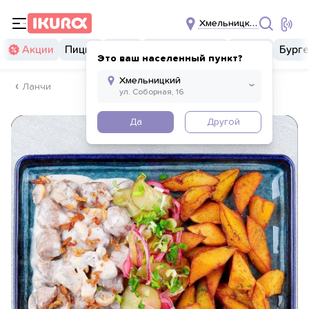
Хмельницкий
Акции
Пицца
Суши
Суши бургеры
Комбо
Бург
Это ваш населенный пункт?
Ланчи
Да
Другой